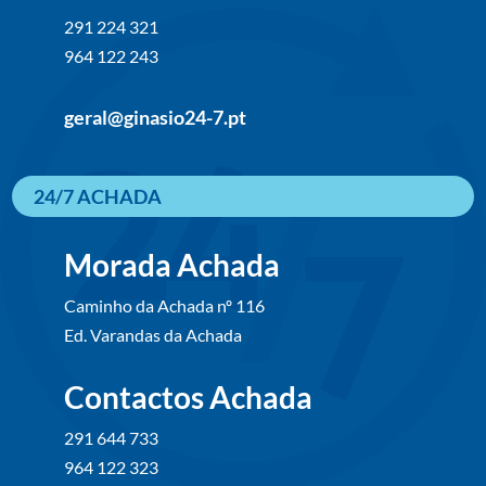
291 224 321
964 122 243
geral@ginasio24-7.pt
24/7 ACHADA
Morada Achada
Caminho da Achada nº 116
Ed. Varandas da Achada
Contactos Achada
291 644 733
964 122 323