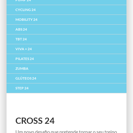
CYCLING 24
MOBILITY 24
ABS 24
TBT 24
VIVA + 24
PILATES 24
ZUMBA
GLÚTEOS 24
STEP 24
CROSS 24
Um novo desafio que pretende tornar o seu treino